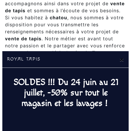
accompagnons ainsi dans votre projet de
vente
de tapis
et sommes à l’écoute de vos besoins.
Si vous habitez à
chatou
, nous sommes à votre
disposition pour vous transmettre les
renseignements nécessaires à votre projet de
vente de tapis
. Notre métier est avant tout
notre passion et le partager avec vous renforce
encore plus notre désir de réussir. Toute notre
×
ROYAL TAPIS
équipe est qualifiée et travaille avec propreté
et rigueur.
SOLDES !!! Du 24 juin au 21
EN SAVOIR PLUS
juillet, -50% sur tout le
magasin et les lavages !
Contactez nous