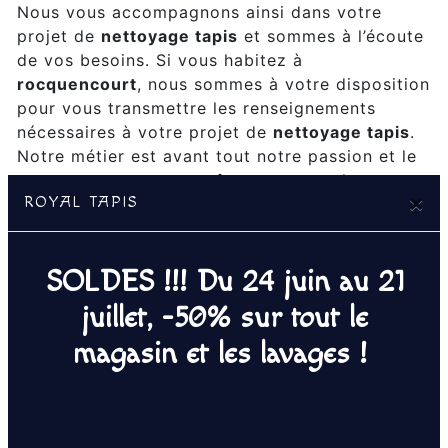
Nous vous accompagnons ainsi dans votre
projet de
nettoyage tapis
et sommes à l’écoute
de vos besoins. Si vous habitez à
rocquencourt
, nous sommes à votre disposition
pour vous transmettre les renseignements
nécessaires à votre projet de
nettoyage tapis
.
Notre métier est avant tout notre passion et le
partager avec vous renforce encore plus notre
×
ROYAL TAPIS
désir de réussir. Toute notre équipe est
qualifiée et travaille avec propreté et rigueur.
SOLDES !!! Du 24 juin au 21
EN SAVOIR PLUS
juillet, -50% sur tout le
magasin et les lavages !
Contactez nous