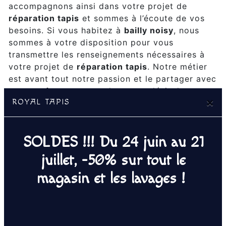
accompagnons ainsi dans votre projet de
réparation tapis
et sommes à l’écoute de vos
besoins. Si vous habitez à
bailly noisy
, nous
sommes à votre disposition pour vous
transmettre les renseignements nécessaires à
votre projet de
réparation tapis
. Notre métier
est avant tout notre passion et le partager avec
vous renforce encore plus notre désir de
×
ROYAL TAPIS
réussir. Toute notre équipe est qualifiée et
travaille avec propreté et rigueur.
SOLDES !!! Du 24 juin au 21
EN SAVOIR PLUS
juillet, -50% sur tout le
magasin et les lavages !
Contactez nous