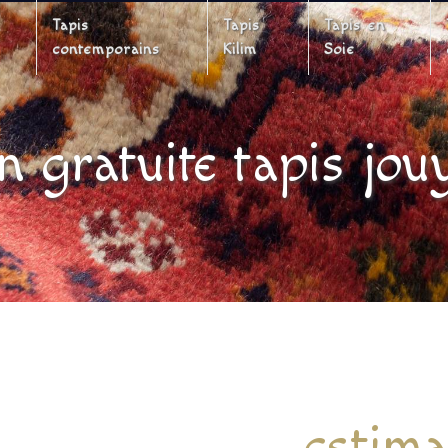
Tapis
Tapis
Tapis en
contemporains
Kilim
Soie
n gratuite tapis jou
estima