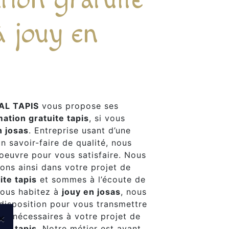
à jouy en
AL TAPIS
vous propose ses
mation gratuite tapis
, si vous
n josas
. Entreprise usant d’une
n savoir-faire de qualité, nous
oeuvre pour vous satisfaire. Nous
ns ainsi dans votre projet de
ite tapis
et sommes à l’écoute de
vous habitez à
jouy en josas
, nous
isposition pour vous transmettre
×
ts nécessaires à votre projet de
ite tapis
. Notre métier est avant