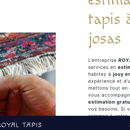
tapis 
josas
L’entreprise
ROY
services en
esti
habitez à
jouy e
expérience et d’u
mettons tout en 
vous accompagno
estimation gratu
vos besoins. Si 
sommes à votre d
les renseignemen
ROYAL TAPIS
estimation gratu