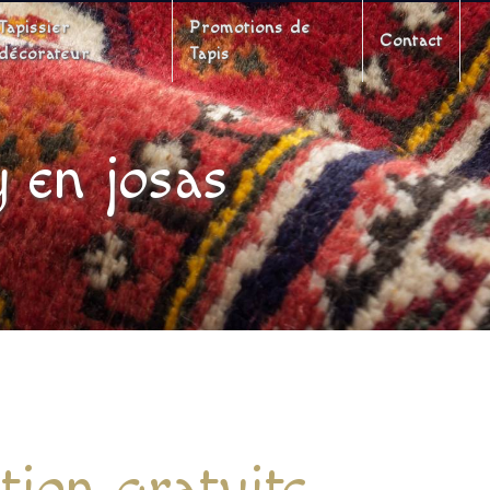
Tapissier
Promotions de
Contact
décorateur
Tapis
y en josas
tion gratuite