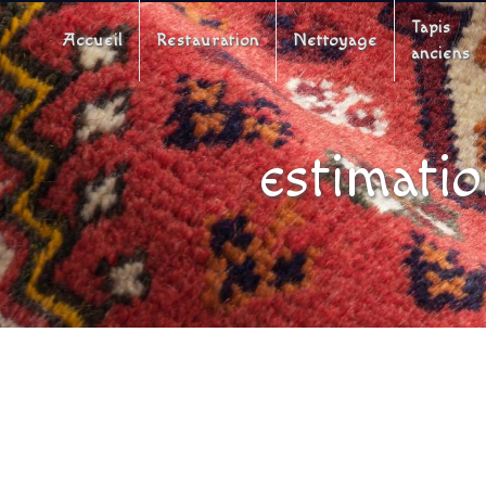
Panneau de gestion des cookies
Tapis
Accueil
Restauration
Nettoyage
anciens
estimatio