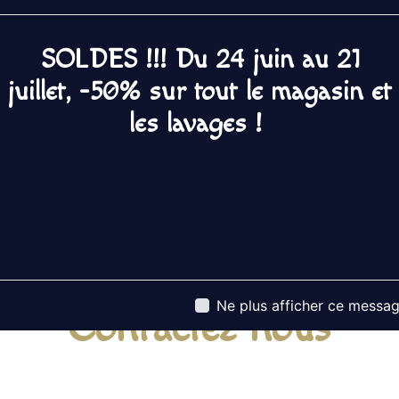
tout notre passi
renforce encore 
SOLDES !!! Du 24 juin au 21
notre équipe est 
juillet, -50% sur tout le magasin et
et rigueur.
les lavages !
Ne plus afficher ce messa
Contactez nous