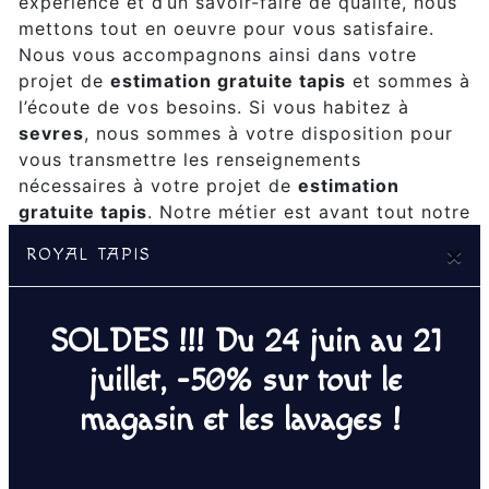
expérience et d’un savoir-faire de qualité, nous
mettons tout en oeuvre pour vous satisfaire.
Nous vous accompagnons ainsi dans votre
projet de
estimation gratuite tapis
et sommes à
l’écoute de vos besoins. Si vous habitez à
sevres
, nous sommes à votre disposition pour
vous transmettre les renseignements
nécessaires à votre projet de
estimation
gratuite tapis
. Notre métier est avant tout notre
passion et le partager avec vous renforce
×
ROYAL TAPIS
encore plus notre désir de réussir. Toute notre
équipe est qualifiée et travaille avec propreté
et rigueur.
SOLDES !!! Du 24 juin au 21
juillet, -50% sur tout le
EN SAVOIR PLUS
magasin et les lavages !