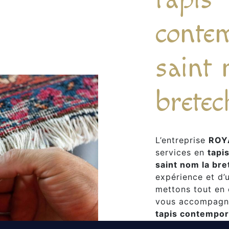
conte
saint 
bretec
L’entreprise
ROY
services en
tapi
saint nom la br
expérience et d’u
mettons tout en 
vous accompagno
tapis contempor
besoins. Si vous