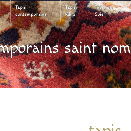
Tapis
Tapis
Tapis en
contemporains
Kilim
Soie
emporains saint nom 
tapis