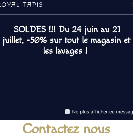
ROYAL TAPIS
nous sommes à v
transmettre les 
projet de
tapis 
avant tout notre
SOLDES !!! Du 24 juin au 21
renforce encore 
juillet, -50% sur tout le magasin et
notre équipe est 
et rigueur.
les lavages !
Ne plus afficher ce messa
Contactez nous