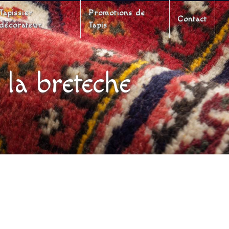
Tapissier
Promotions de
Contact
décorateur
Tapis
la breteche