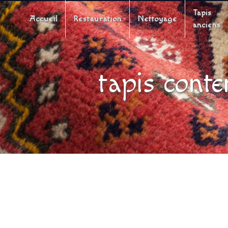
Panneau de gestion des cookies
Tapis
Accueil
Restauration
Nettoyage
anciens
tapis cont