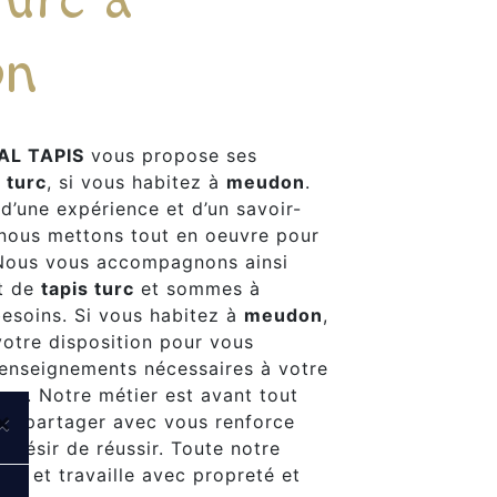
on
AL TAPIS
vous propose ses
 turc
, si vous habitez à
meudon
.
 d’une expérience et d’un savoir-
, nous mettons tout en oeuvre pour
 Nous vous accompagnons ainsi
et de
tapis turc
et sommes à
besoins. Si vous habitez à
meudon
,
otre disposition pour vous
renseignements nécessaires à votre
urc
. Notre métier est avant tout
×
 le partager avec vous renforce
 désir de réussir. Toute notre
iée et travaille avec propreté et