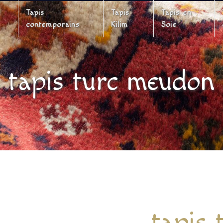
Tapis
Tapis
Tapis en
contemporains
Kilim
Soie
tapis turc meudon
tapis 