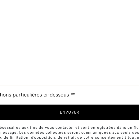
tions particulières ci-dessous **
ENVOYER
ssaires aux fins de vous contacter et sont enregistrées dans un fichi
e message. Les données collectées seront communiquées aux seuls desti
té, de limitation, d’opposition, de retrait de votre consentement à tou