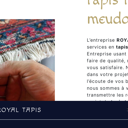
meud
L’entreprise
ROY
services en
tapis
Entreprise usant
faire de qualité
vous satisfaire.
dans votre proj
l’écoute de vos 
nous sommes à v
transmettre les 
projet de
tapis t
notre passion et
ROYAL TAPIS
encore plus notre
équipe est qualif