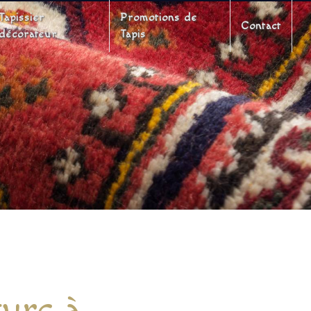
Tapissier
Promotions de
Contact
décorateur
Tapis
turc à