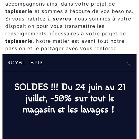
accompagnons ainsi dans votre projet de
tapisserie
et sommes à l’écoute de vos besoins.
Si vous habitez à
sevres
, nous sommes à votre
disposition pour vous transmettre les
renseignements nécessaires à votre projet de
tapisserie
. Notre métier est avant tout notre
passion et le partager avec vous renforce
encore plus notre désir de réussir. Toute notre
×
ROYAL TAPIS
équipe est qualifiée et travaille avec propreté
et rigueur.
SOLDES !!! Du 24 juin au 21
EN SAVOIR PLUS
juillet, -50% sur tout le
magasin et les lavages !
Contactez nous