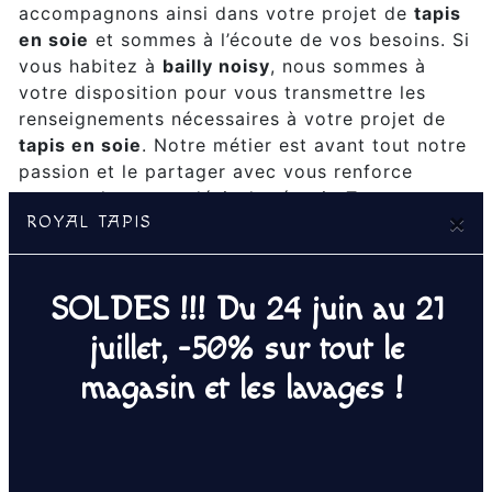
accompagnons ainsi dans votre projet de
tapis
en soie
et sommes à l’écoute de vos besoins. Si
vous habitez à
bailly noisy
, nous sommes à
votre disposition pour vous transmettre les
renseignements nécessaires à votre projet de
tapis en soie
. Notre métier est avant tout notre
passion et le partager avec vous renforce
encore plus notre désir de réussir. Toute notre
×
ROYAL TAPIS
équipe est qualifiée et travaille avec propreté
et rigueur.
SOLDES !!! Du 24 juin au 21
EN SAVOIR PLUS
juillet, -50% sur tout le
magasin et les lavages !
Contactez nous