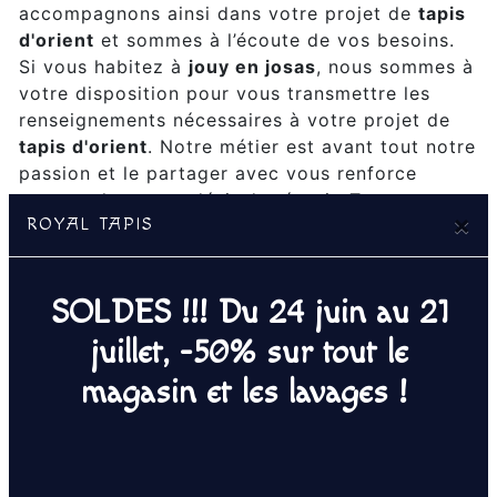
accompagnons ainsi dans votre projet de
tapis
d'orient
et sommes à l’écoute de vos besoins.
Si vous habitez à
jouy en josas
, nous sommes à
votre disposition pour vous transmettre les
renseignements nécessaires à votre projet de
tapis d'orient
. Notre métier est avant tout notre
passion et le partager avec vous renforce
encore plus notre désir de réussir. Toute notre
×
ROYAL TAPIS
équipe est qualifiée et travaille avec propreté
et rigueur.
SOLDES !!! Du 24 juin au 21
EN SAVOIR PLUS
juillet, -50% sur tout le
magasin et les lavages !
Contactez nous