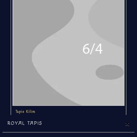
Tapis Kilim
×
ROYAL TAPIS
à venir