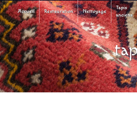
Panneau de gestion des cookies
Tapis
Accueil
Restauration
Nettoyage
anciens
tap