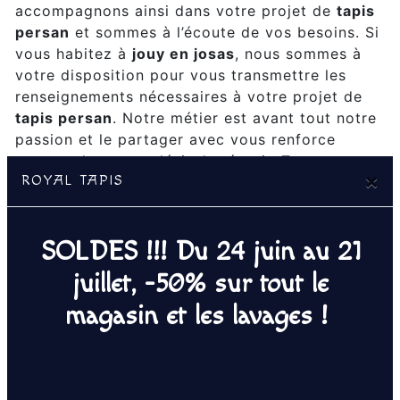
accompagnons ainsi dans votre projet de
tapis
persan
et sommes à l’écoute de vos besoins. Si
vous habitez à
jouy en josas
, nous sommes à
votre disposition pour vous transmettre les
renseignements nécessaires à votre projet de
tapis persan
. Notre métier est avant tout notre
passion et le partager avec vous renforce
encore plus notre désir de réussir. Toute notre
×
ROYAL TAPIS
équipe est qualifiée et travaille avec propreté
et rigueur.
SOLDES !!! Du 24 juin au 21
EN SAVOIR PLUS
juillet, -50% sur tout le
magasin et les lavages !
Contactez nous