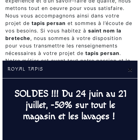
expérience et d’un savoir-faire de qualité, nous
mettons tout en oeuvre pour vous satisfaire.
Nous vous accompagnons ainsi dans votre
projet de
tapis persan
et sommes à l’écoute de
vos besoins. Si vous habitez à
saint nom la
breteche
, nous sommes à votre disposition
pour vous transmettre les renseignements
nécessaires à votre projet de
tapis persan
.
Notre métier est avant tout notre passion et le
×
partager avec vous renforce encore plus notre
ROYAL TAPIS
désir de réussir. Toute notre équipe est
qualifiée et travaille avec propreté et rigueur.
SOLDES !!! Du 24 juin au 21
EN SAVOIR PLUS
juillet, -50% sur tout le
magasin et les lavages !