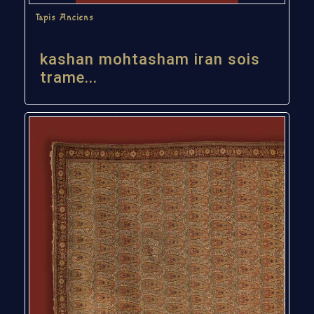
Tapis Anciens
kashan mohtasham iran sois
trame...