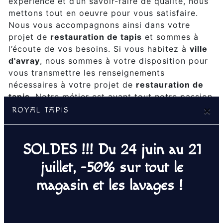
expérience et d’un savoir-faire de qualité, nous
mettons tout en oeuvre pour vous satisfaire.
Nous vous accompagnons ainsi dans votre
projet de
restauration de tapis
et sommes à
l’écoute de vos besoins. Si vous habitez à
ville
d'avray
, nous sommes à votre disposition pour
vous transmettre les renseignements
nécessaires à votre projet de
restauration de
tapis
. Notre métier est avant tout notre passion
×
et le partager avec vous renforce encore plus
ROYAL TAPIS
notre désir de réussir. Toute notre équipe est
qualifiée et travaille avec propreté et rigueur.
SOLDES !!! Du 24 juin au 21
EN SAVOIR PLUS
juillet, -50% sur tout le
magasin et les lavages !