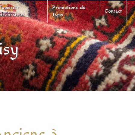
Tapissier
Promotions de
Contact
décorateur
Tapis
isy
anciens à