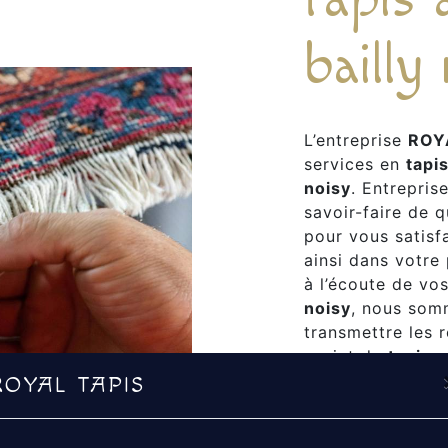
bailly
L’entreprise
ROY
services en
tapi
noisy
. Entrepris
savoir-faire de 
pour vous satis
ainsi dans votre
à l’écoute de vo
noisy
, nous som
transmettre les 
projet de
tapis 
notre passion et
ROYAL TAPIS
encore plus notre
équipe est qualif