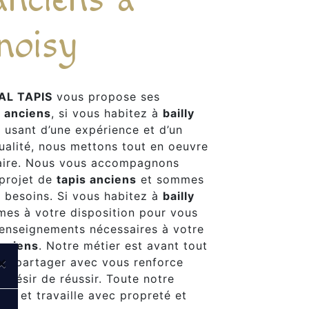
 noisy
AL TAPIS
vous propose ses
s anciens
, si vous habitez à
bailly
e usant d’une expérience et d’un
qualité, nous mettons tout en oeuvre
faire. Nous vous accompagnons
 projet de
tapis anciens
et sommes
s besoins. Si vous habitez à
bailly
mes à votre disposition pour vous
renseignements nécessaires à votre
anciens
. Notre métier est avant tout
×
 le partager avec vous renforce
 désir de réussir. Toute notre
iée et travaille avec propreté et