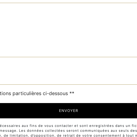
tions particulières ci-dessous **
ENVOYER
ssaires aux fins de vous contacter et sont enregistrées dans un fichi
e message. Les données collectées seront communiquées aux seuls desti
té, de limitation, d’opposition, de retrait de votre consentement à tou