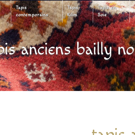
Tapis
Tapis
Tapis en
contemporains
Kilim
Soie
pis anciens bailly no
tapis 