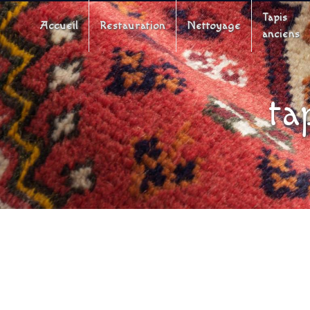
Panneau de gestion des cookies
Tapis
Accueil
Restauration
Nettoyage
anciens
ta