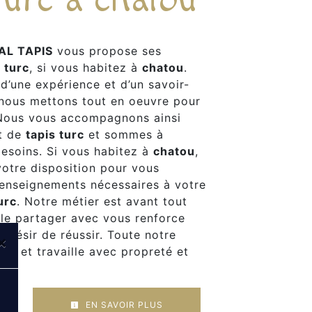
AL TAPIS
vous propose ses
 turc
, si vous habitez à
chatou
.
 d’une expérience et d’un savoir-
, nous mettons tout en oeuvre pour
 Nous vous accompagnons ainsi
et de
tapis turc
et sommes à
besoins. Si vous habitez à
chatou
,
otre disposition pour vous
renseignements nécessaires à votre
urc
. Notre métier est avant tout
 le partager avec vous renforce
 désir de réussir. Toute notre
×
iée et travaille avec propreté et
EN SAVOIR PLUS