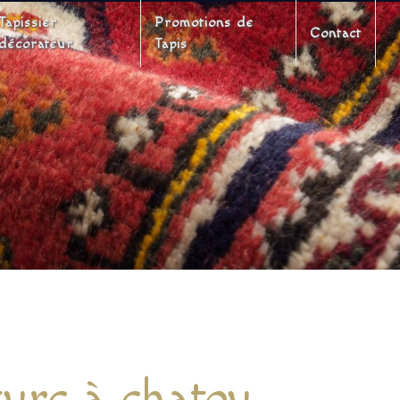
Tapissier
Promotions de
Contact
décorateur
Tapis
turc à chatou