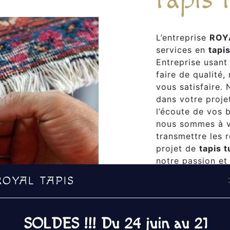
L’entreprise
ROY
services en
tapis
Entreprise usant
faire de qualité
vous satisfaire.
dans votre proj
l’écoute de vos 
nous sommes à v
transmettre les 
projet de
tapis t
notre passion et
encore plus notre
ROYAL TAPIS
équipe est qualif
rigueur.
SOLDES !!! Du 24 juin au 21