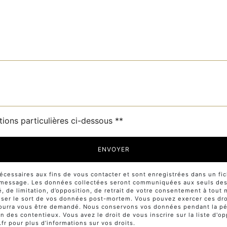
tions particulières ci-dessous **
ENVOYER
ssaires aux fins de vous contacter et sont enregistrées dans un fichi
e message. Les données collectées seront communiquées aux seuls desti
té, de limitation, d’opposition, de retrait de votre consentement à tou
niser le sort de vos données post-mortem. Vous pouvez exercer ces droi
té pourra vous être demandé. Nous conservons vos données pendant la p
on des contentieux. Vous avez le droit de vous inscrire sur la liste d
l.fr pour plus d’informations sur vos droits.