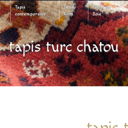
Tapis
Tapis
Tapis en
contemporains
Kilim
Soie
tapis turc chatou
tapis 