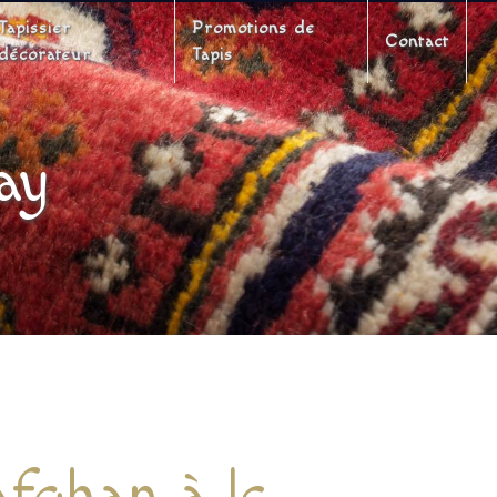
Tapissier
Promotions de
Contact
décorateur
Tapis
ay
afghan à le