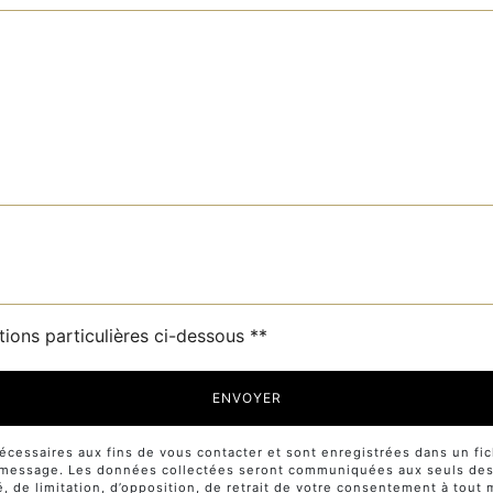
tions particulières ci-dessous **
ENVOYER
ssaires aux fins de vous contacter et sont enregistrées dans un fichi
e message. Les données collectées seront communiquées aux seuls desti
té, de limitation, d’opposition, de retrait de votre consentement à tou