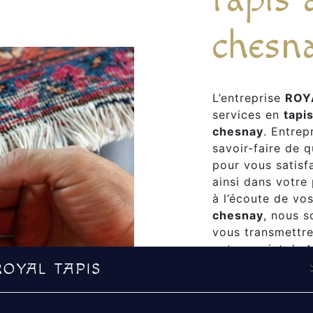
chesn
L’entreprise
ROY
services en
tapi
chesnay
. Entrep
savoir-faire de 
pour vous satis
ainsi dans votre
à l’écoute de vo
chesnay
, nous 
vous transmettre
votre projet de
t
tout notre passi
ROYAL TAPIS
renforce encore 
notre équipe est 