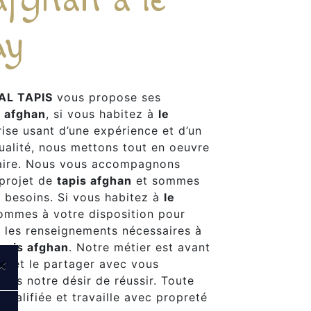
ay
AL TAPIS
vous propose ses
s afghan
, si vous habitez à
le
rise usant d’une expérience et d’un
qualité, nous mettons tout en oeuvre
faire. Nous vous accompagnons
 projet de
tapis afghan
et sommes
s besoins. Si vous habitez à
le
sommes à votre disposition pour
 les renseignements nécessaires à
apis afghan
. Notre métier est avant
×
on et le partager avec vous
plus notre désir de réussir. Toute
qualifiée et travaille avec propreté