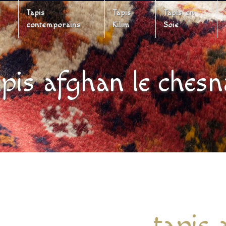
Tapis
Tapis
Tapis en
contemporains
Kilim
Soie
apis afghan le chesn
tapis 