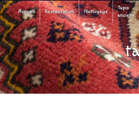
Panneau de gestion des cookies
Tapis
Accueil
Restauration
Nettoyage
anciens
t